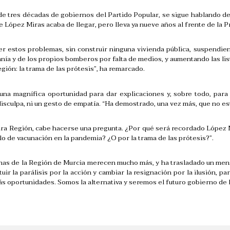
de tres décadas de gobiernos del Partido Popular, se sigue hablando 
e López Miras acaba de llegar, pero lleva ya nueve años al frente de la
r estos problemas, sin construir ninguna vivienda pública, suspendiend
anía y de los propios bomberos por falta de medios, y aumentando las li
gión: la trama de las prótesis”, ha remarcado.
una magnífica oportunidad para dar explicaciones y, sobre todo, para
isculpa, ni un gesto de empatía. “Ha demostrado, una vez más, que no está
a Región, cabe hacerse una pregunta. ¿Por qué será recordado López 
lo de vacunación en la pandemia? ¿O por la trama de las prótesis?”.
anas de la Región de Murcia merecen mucho más, y ha trasladado un me
uir la parálisis por la acción y cambiar la resignación por la ilusión, p
más oportunidades. Somos la alternativa y seremos el futuro gobierno de 